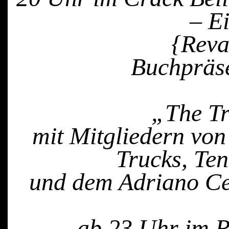
– Ei
{Reva
Buchpräs
„The T
mit Mitgliedern von
Trucks, Ten
und dem Adriano Ce
ab 23 Uhr im R